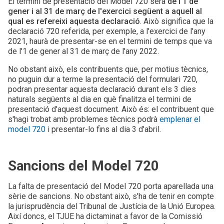
El termini de presentació del Model 720 serà
de l'1 de
gener i al 31 de març de l'exercici següent a aquell al
qual es refereixi aquesta declaració
. Això significa que la
declaració 720 referida, per exemple, a l'exercici de l'any
2021, haurà de presentar-se en el termini de temps que va
de l'1 de gener al 31 de març de l'any 2022.
No obstant això, els contribuents que, per motius tècnics,
no puguin dur a terme la presentació del formulari 720,
podran presentar aquesta declaració durant els 3 dies
naturals següents al dia en què finalitza el termini de
presentació d'aquest document. Això és: el contribuent que
s'hagi trobat amb problemes tècnics podrà
emplenar el
model 720
i presentar-lo fins al dia 3 d'abril.
Sancions del Model 720
La falta de presentació del Model 720 porta aparellada una
sèrie de sancions. No obstant això, s'ha de tenir en compte
la jurisprudència del Tribunal de Justícia de la Unió Europea.
Així doncs, el TJUE ha dictaminat a favor de la Comissió