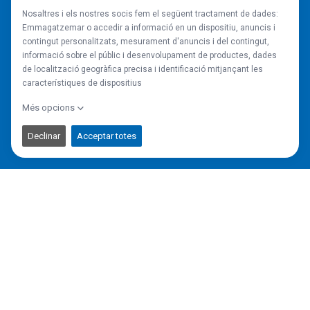
93 872 32 22
arfe@arfe.es
Les nostres xarxes!
Avís Legal
Política de Privacitat
Política de Cookies
Arfe Arderiu Consultors