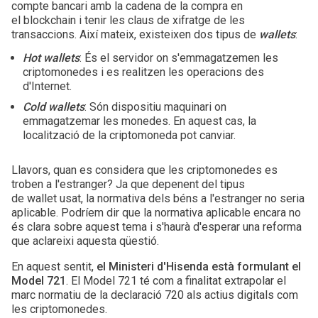
compte bancari amb la cadena de la compra en
el blockchain i tenir les claus de xifratge de les
transaccions. Així mateix, existeixen dos tipus de
wallets
:
Hot wallets
: És el servidor on s'emmagatzemen les
criptomonedes i es realitzen les operacions des
d'Internet.
Cold wallets
: Són dispositiu maquinari on
emmagatzemar les monedes. En aquest cas, la
localització de la criptomoneda pot canviar.
Llavors, quan es considera que les criptomonedes es
troben a l'estranger? Ja que depenent del tipus
de wallet usat, la normativa dels béns a l'estranger no seria
aplicable. Podríem dir que la normativa aplicable encara no
és clara sobre aquest tema i s'haurà d'esperar una reforma
que aclareixi aquesta qüestió.
En aquest sentit,
el Ministeri d'Hisenda està formulant el
Model 721
. El Model 721 té com a finalitat extrapolar el
marc normatiu de la declaració 720 als actius digitals com
les criptomonedes.