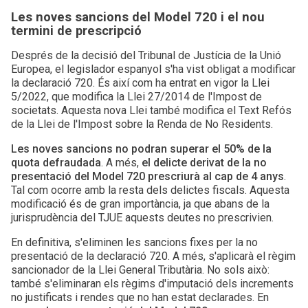
Les noves sancions del Model 720 i el nou
termini de prescripció
Després de la decisió del Tribunal de Justícia de la Unió
Europea, el legislador espanyol s'ha vist obligat a modificar
la declaració 720. És així com ha entrat en vigor la Llei
5/2022, que modifica la Llei 27/2014 de l'Impost de
societats. Aquesta nova Llei també modifica el Text Refós
de la Llei de l'Impost sobre la Renda de No Residents.
Les noves sancions no podran superar el 50% de la
quota defraudada
. A més,
el delicte derivat de la no
presentació del Model 720 prescriurà al cap de 4 anys
.
Tal com ocorre amb la resta dels delictes fiscals. Aquesta
modificació és de gran importància, ja que abans de la
jurisprudència del TJUE aquests deutes no prescrivien.
En definitiva, s'eliminen les sancions fixes per la no
presentació de la declaració 720. A més, s'aplicarà el règim
sancionador de la Llei General Tributària. No sols això:
també s'eliminaran els règims d'imputació dels increments
no justificats i rendes que no han estat declarades. En